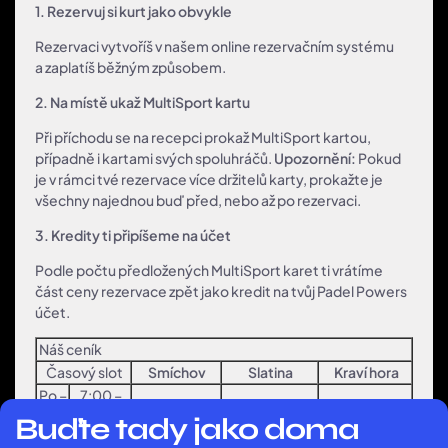
1. Rezervuj si kurt jako obvykle
Rezervaci vytvoříš v našem online rezervačním systému
a zaplatíš běžným způsobem.
2. Na místě ukaž MultiSport kartu
Při příchodu se na recepci prokaž MultiSport kartou,
případně i kartami svých spoluhráčů.
Upozornění:
Pokud
je v rámci tvé rezervace více držitelů karty, prokažte je
všechny najednou buď před, nebo až po rezervaci.
3. Kredity ti připíšeme na účet
Podle počtu předložených MultiSport karet ti vrátíme
část ceny rezervace zpět jako kredit na tvůj Padel Powers
účet.
Náš ceník
Časový slot
Smíchov
Slatina
Kraví hora
Po –
7:00 –
800 Kč
700 Kč
450 Kč
Pá
16:00
Buďte tady jako doma
Po –
16:00 –