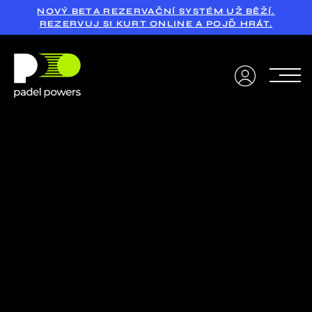
NOVÝ BETA REZERVAČNÍ SYSTÉM UŽ BĚŽÍ.
REZERVUJ SI KURT ONLINE A POJĎ HRÁT.