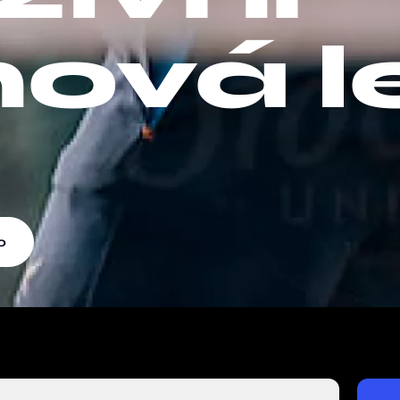
nová l
0