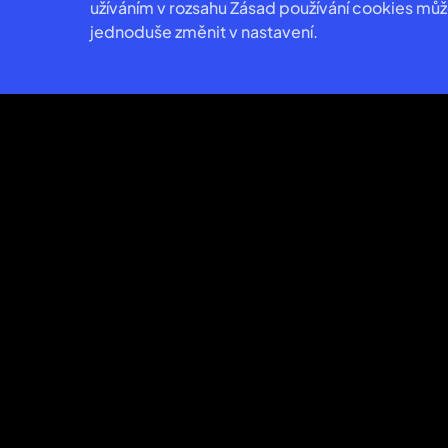
užíváním v rozsahu Zásad používání cookies můž
Ideální pro zvládnutí specifických technik
jednoduše změnit v nastavení.
Váš trenér s vámi bude úzce spolupracovat, ab
Ať už jde o zvládnutí základů, zlepšení technik
vám jasné vedení a osobní tipy. S jejich podp
své dovednosti a posunete svou hru na další ú
„Hodinová individuální lekce 
tréninku jsem hrál mnohem lí
Jak rezervovat l