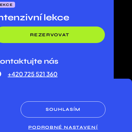
LEKCE
ntenzivní lekce
REZERVOVAT
ontaktujte nás
+420 725 521 360
SOUHLASÍM
PODROBNÉ NASTAVENÍ