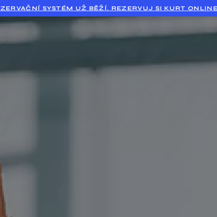
ZERVAČNÍ SYSTÉM UŽ BĚŽÍ. REZERVUJ SI KURT ONLINE