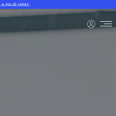
 A POJĎ HRÁT.